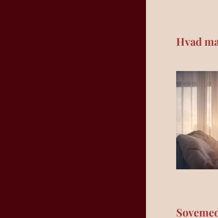
Hvad ma
Sovemedi