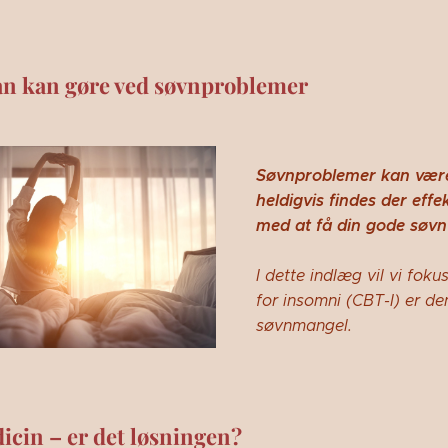
n kan gøre ved søvnproblemer
Søvnproblemer kan være 
heldigvis findes der eff
med at få din gode søvn 
I dette indlæg vil vi fok
for insomni (CBT-I) er de
søvnmangel.
cin – er det løsningen?