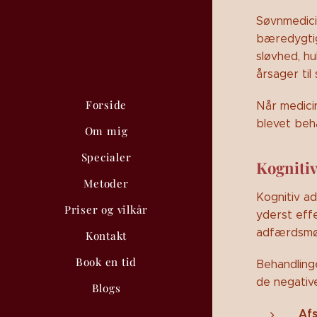
Søvnmedici
bæredygtig
sløvhed, h
årsager ti
Forside
Når medici
blevet beh
Om mig
Specialer
Kognitiv
Metoder
Kognitiv a
Priser og vilkår
yderst eff
adfærdsmøn
Kontakt
Book en tid
Behandling
de negative
Blogs
Af