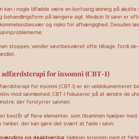
n kan i nogle tilfælde være en kortvarig løsning på akutte
 behandlingsform på længere sigt. Medicin til søvn er of
ukommelsesbesvær og risiko for afhængighed. Desuden løs
l søvnproblemerne.
nen stoppes, vender søvnbesværet ofte tilbage, fordi d
andlet.
 adfærdsterapi for insomni (CBT-I)
dfærdsterapi for insomni (CBT-I) er en veldokumenteret be
ektiv mod søvnløshed. CBT-I fokuserer på at ændre de uh
stre, der forstyrrer søvnen.
en består af flere elementer, som tilsammen hjælper med
 tanker, der kan gøre det svært at falde i søvn:
spænding og deaktivering
: Hjælper kroppen med at falde 