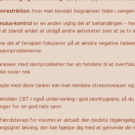
nrestriktion
, hvor man bevidst begrænser tiden i sengen 
mulus-kontrol
er en anden vigtig del af behandlingen – h
 at blandt andet at undgå andre aktiviteter som at se tv e
ive del af terapien fokuserer på at ændre negative tanke
 søvnproblemerne.
esker med søvnproblemer har en tendens til at overfok
kke sover nok.
jde med disse tanker kan man mindske stressniveauet og sk
ndeholder CBT-I også undervisning i god søvnhygiejne, så 
nger for en god nats søvn.
dfærdsterapi for insomni er aktuelt den bedste tilgængel
angsigtet løsning, der kan hjælpe dig med at genvinde din s