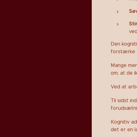
Søv
Sti
ved
Den kognit
forstærke
Mange menn
om, at de i
Ved at arbe
Til sidst i
forudsætni
Kognitiv a
det er en l